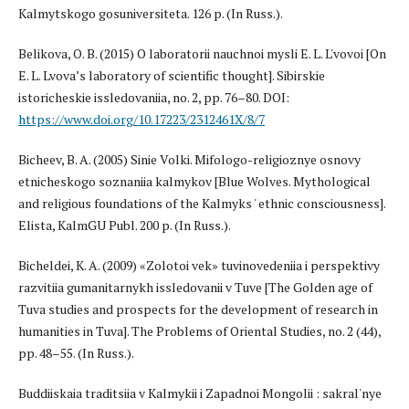
Kalmytskogo gosuniversiteta. 126 p. (In Russ.).
Belikova, O. B. (2015) O laboratorii nauchnoi mysli E. L. L'vovoi [On
E. L. Lvova’s laboratory of scientific thought]. Sibirskie
istoricheskie issledovaniia, no. 2, pp. 76–80. DOI:
https://www.doi.org/10.17223/2312461X/8/7
Bicheev, B. A. (2005) Sinie Volki. Mifologo-religioznye osnovy
etnicheskogo soznaniia kalmykov [Blue Wolves. Mythological
and religious foundations of the Kalmyks ' ethnic consciousness].
Elista, KalmGU Publ. 200 p. (In Russ.).
Bicheldei, K. A. (2009) «Zolotoi vek» tuvinovedeniia i perspektivy
razvitiia gumanitarnykh issledovanii v Tuve [The Golden age of
Tuva studies and prospects for the development of research in
humanities in Tuva]. The Problems of Oriental Studies, no. 2 (44),
pp. 48–55. (In Russ.).
Buddiiskaia traditsiia v Kalmykii i Zapadnoi Mongolii : sakral'nye