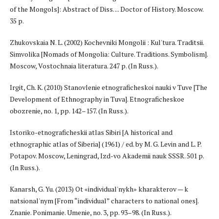
of the Mongols]: Abstract of Diss. ... Doctor of History. Moscow.
35 p.
Zhukovskaia N. L. (2002) Kochevniki Mongolii : Kul'tura. Traditsii.
Simvolika [Nomads of Mongolia: Culture. Traditions. Symbolism].
Moscow, Vostochnaia literatura. 247 p. (In Russ.).
Irgit, Ch. K. (2010) Stanovlenie etnograficheskoi nauki v Tuve [The
Development of Ethnography in Tuva]. Etnograficheskoe
obozrenie, no. 1, pp. 142–157. (In Russ.).
Istoriko-etnograficheskii atlas Sibiri [A historical and
ethnographic atlas of Siberia] (1961) / ed. by M. G. Levin and L. P.
Potapov. Moscow, Leningrad, Izd-vo Akademii nauk SSSR. 501 p.
(In Russ.).
Kanarsh, G. Yu. (2013) Ot «individual'nykh» kharakterov — k
natsional'nym [From “individual” characters to national ones].
Znanie. Ponimanie. Umenie, no. 3, pp. 93–98. (In Russ.).