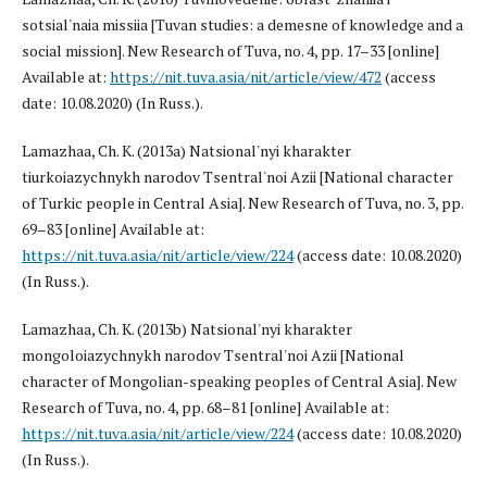
sotsial'naia missiia [Tuvan studies: a demesne of knowledge and a
social mission]. New Research of Tuva, no. 4, pp. 17–33 [online]
Available at:
https://nit.tuva.asia/nit/article/view/472
(access
date: 10.08.2020) (In Russ.).
Lamazhaa, Ch. K. (2013a) Natsional'nyi kharakter
tiurkoiazychnykh narodov Tsentral'noi Azii [National character
of Turkic people in Central Asia]. New Research of Tuva, no. 3, pp.
69–83 [online] Available at:
https://nit.tuva.asia/nit/article/view/224
(access date: 10.08.2020)
(In Russ.).
Lamazhaa, Ch. K. (2013b) Natsional'nyi kharakter
mongoloiazychnykh narodov Tsentral'noi Azii [National
character of Mongolian-speaking peoples of Central Asia]. New
Research of Tuva, no. 4, pp. 68–81 [online] Available at:
https://nit.tuva.asia/nit/article/view/224
(access date: 10.08.2020)
(In Russ.).