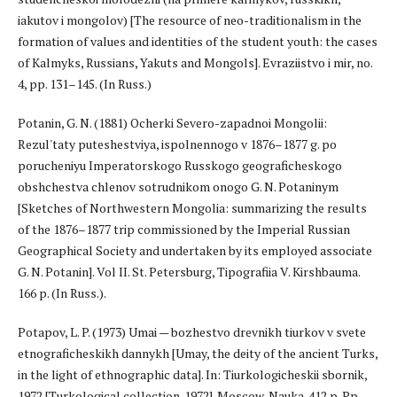
iakutov i mongolov) [The resource of neo-traditionalism in the
formation of values and identities of the student youth: the cases
of Kalmyks, Russians, Yakuts and Mongols]. Evraziistvo i mir, no.
4, pp. 131–145. (In Russ.)
Potanin, G. N. (1881) Ocherki Severo-zapadnoi Mongolii:
Rezul'taty puteshestviya, ispolnennogo v 1876–1877 g. po
porucheniyu Imperatorskogo Russkogo geograficheskogo
obshchestva chlenov sotrudnikom onogo G. N. Potaninym
[Sketches of Northwestern Mongolia: summarizing the results
of the 1876–1877 trip commissioned by the Imperial Russian
Geographical Society and undertaken by its employed associate
G. N. Potanin]. Vol II. St. Petersburg, Tipografiia V. Kirshbauma.
166 p. (In Russ.).
Potapov, L. P. (1973) Umai — bozhestvo drevnikh tiurkov v svete
etnograficheskikh dannykh [Umay, the deity of the ancient Turks,
in the light of ethnographic data]. In: Tiurkologicheskii sbornik,
1972 [Turkological collection. 1972]. Moscow, Nauka. 412 p. Pp.