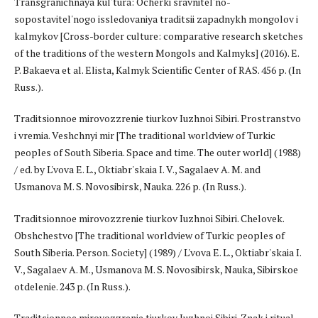
Transgranichnaya kul'tura: Ocherki sravnitel'no-
sopostavitel'nogo issledovaniya traditsii zapadnykh mongolov i
kalmykov [Cross-border culture: comparative research sketches
of the traditions of the western Mongols and Kalmyks] (2016). E.
P. Bakaeva et al. Elista, Kalmyk Scientific Center of RAS. 456 p. (In
Russ.).
Traditsionnoe mirovozzrenie tiurkov Iuzhnoi Sibiri. Prostranstvo
i vremia. Veshchnyi mir [The traditional worldview of Turkic
peoples of South Siberia. Space and time. The outer world] (1988)
/ ed. by L'vova E. L., Oktiabr'skaia I. V., Sagalaev A. M. and
Usmanova M. S. Novosibirsk, Nauka. 226 p. (In Russ.).
Traditsionnoe mirovozzrenie tiurkov Iuzhnoi Sibiri. Chelovek.
Obshchestvo [The traditional worldview of Turkic peoples of
South Siberia. Person. Society] (1989) / L'vova E. L., Oktiabr'skaia I.
V., Sagalaev A. M., Usmanova M. S. Novosibirsk, Nauka, Sibirskoe
otdelenie. 243 p. (In Russ.).
Traditsionnoe mirovozzrenie tiurkov Iuzhnoi Sibiri. Znak i ritual