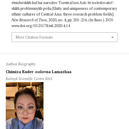
etnicheskikh kul'tur narodov Tsentral'noi Azii: tri issledovatel'­
skikh problemnykh polia [Unity and uniqueness of contemporary
ethnic cultures of Central Asia: three research problem fields].
New Research of Tuva
, 2020, no. 4, pp. 201-216. (In Russ.). DOI:
www.doi.org/10.25178/nit.2020.4.14
More Citation Formats
Author Biography
Chimiza Kuder-oolovna Lamazhaa
Kalmyk Scientific Centre RAS