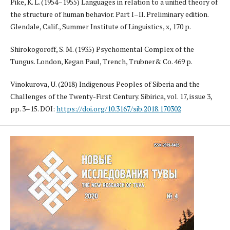
Pike, K. L. (1954–1955) Languages in relation to a unified theory of
the structure of human behavior. Part I–II. Preliminary edition.
Glendale, Calif., Summer Institute of Linguistics, x, 170 p.
Shirokogoroff, S. M. (1935) Psychomental Complex of the
Tungus. London, Kegan Paul, Trench, Trubner& Co. 469 p.
Vinokurova, U. (2018) Indigenous Peoples of Siberia and the
Challenges of the Twenty-First Century. Sibirica, vol. 17, issue 3,
pp. 3–15. DOI:
https://doi.org/10.3167/sib.2018.170302