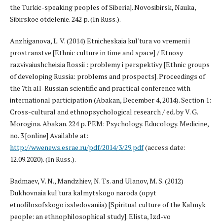
the Turkic-speaking peoples of Siberia]. Novosibirsk, Nauka,
Sibirskoe otdelenie. 242 p. (In Russ.).
Anzhiganova, L. V. (2014) Etnicheskaia kul'tura vo vremeni i
prostranstve [Ethnic culture in time and space] / Etnosy
razvivaiushcheisia Rossii : problemy i perspektivy [Ethnic groups
of developing Russia: problems and prospects]. Proceedings of
the 7th all-Russian scientific and practical conference with
international participation (Abakan, December 4, 2014). Section 1:
Cross-cultural and ethnopsychological research / ed. by V. G.
Morogina. Abakan. 224 p. PEM: Psychology. Educology. Medicine,
no. 3 [online] Available at:
http://wwenews.esrae.ru/pdf/2014/3/29.pdf
(access date:
12.09.2020). (In Russ.).
Badmaev, V. N., Mandzhiev, N. Ts. and Ulanov, M. S. (2012)
Dukhovnaia kul'tura kalmytskogo naroda (opyt
etnofilosofskogo issledovaniia) [Spiritual culture of the Kalmyk
people: an ethnophilosophical study]. Elista, Izd-vo