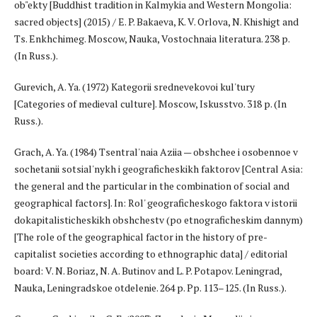
ob"ekty [Buddhist tradition in Kalmykia and Western Mongolia:
sacred objects] (2015) / E. P. Bakaeva, K. V. Orlova, N. Khishigt and
Ts. Enkhchimeg. Moscow, Nauka, Vostochnaia literatura. 238 p.
(In Russ.).
Gurevich, A. Ya. (1972) Kategorii srednevekovoi kul'tury
[Categories of medieval culture]. Moscow, Iskusstvo. 318 p. (In
Russ.).
Grach, A. Ya. (1984) Tsentral'naia Aziia — obshchee i osobennoe v
sochetanii sotsial'nykh i geograficheskikh faktorov [Central Asia:
the general and the particular in the combination of social and
geographical factors]. In: Rol' geograficheskogo faktora v istorii
dokapitalisticheskikh obshchestv (po etnograficheskim dannym)
[The role of the geographical factor in the history of pre-
capitalist societies according to ethnographic data] / editorial
board: V. N. Boriaz, N. A. Butinov and L. P. Potapov. Leningrad,
Nauka, Leningradskoe otdelenie. 264 p. Pp. 113–125. (In Russ.).