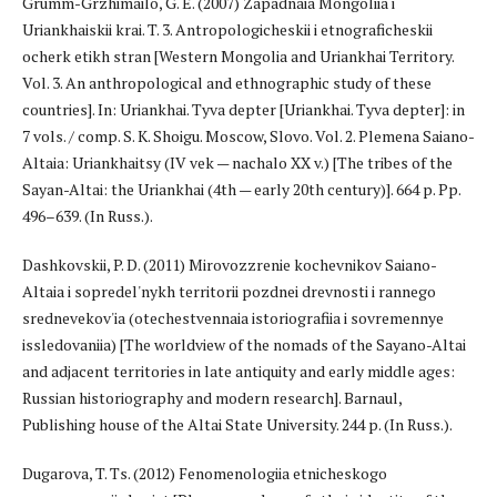
Grumm-Grzhimailo, G. E. (2007) Zapadnaia Mongoliia i
Uriankhaiskii krai. T. 3. Antropologicheskii i etnograficheskii
ocherk etikh stran [Western Mongolia and Uriankhai Territory.
Vol. 3. An anthropological and ethnographic study of these
countries]. In: Uriankhai. Tyva depter [Uriankhai. Tyva depter]: in
7 vols. / comp. S. K. Shoigu. Moscow, Slovo. Vol. 2. Plemena Saiano-
Altaia: Uriankhaitsy (IV vek — nachalo XX v.) [The tribes of the
Sayan-Altai: the Uriankhai (4th — early 20th century)]. 664 p. Pp.
496–639. (In Russ.).
Dashkovskii, P. D. (2011) Mirovozzrenie kochevnikov Saiano-
Altaia i sopredel'nykh territorii pozdnei drevnosti i rannego
srednevekov'ia (otechestvennaia istoriografiia i sovremennye
issledovaniia) [The worldview of the nomads of the Sayano-Altai
and adjacent territories in late antiquity and early middle ages:
Russian historiography and modern research]. Barnaul,
Publishing house of the Altai State University. 244 p. (In Russ.).
Dugarova, T. Ts. (2012) Fenomenologiia etnicheskogo