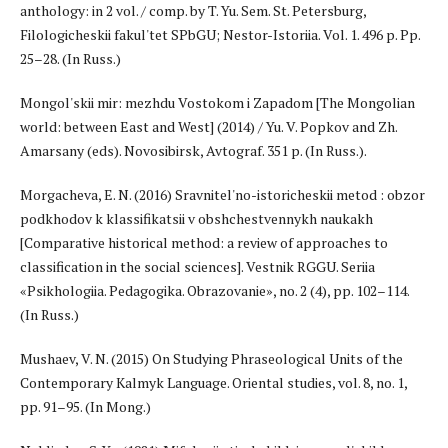
anthology: in 2 vol. / comp. by T. Yu. Sem. St. Petersburg,
Filologicheskii fakul'tet SPbGU; Nestor-Istoriia. Vol. 1. 496 p. Pp.
25–28. (In Russ.)
Mongol'skii mir: mezhdu Vostokom i Zapadom [The Mongolian
world: between East and West] (2014) / Yu. V. Popkov and Zh.
Amarsany (eds). Novosibirsk, Avtograf. 351 p. (In Russ.).
Morgacheva, E. N. (2016) Sravnitel'no-istoricheskii metod : obzor
podkhodov k klassifikatsii v obshchestvennykh naukakh
[Comparative historical method: a review of approaches to
classification in the social sciences]. Vestnik RGGU. Seriia
«Psikhologiia. Pedagogika. Obrazovanie», no. 2 (4), pp. 102–114.
(In Russ.)
Mushaev, V. N. (2015) On Studying Phraseological Units of the
Contemporary Kalmyk Language. Oriental studies, vol. 8, no. 1,
pp. 91–95. (In Mong.)