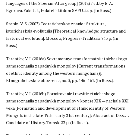
languages of the Siberian-Altai group] (2018) / ed. by E. A.
Egorova. Yakutsk, Izdatel'skii dom SVFU. 44 p. (In Russ.).
Stepin, V. S. (2003) Teoreticheskoe znanie : Struktura,
istoricheskaia evoliutsiia [Theoretical knowledge: structure and
historical evolution]. Moscow, Progress-Traditsiia. 743 p. (In
Russ.).
Terent'ev, V. I. (2016a) Sovremennye transformatsii etnicheskogo
samosoznaniia zapadnykh mongolov [Current transformations
of ethnic identity among the western mongolians)].
Etnograficheskoe obozrenie, no. 3, pp. 146–161. (In Russ.).
Terent'ev, V. I. (2016b) Formirovanie i razvitie etnicheskogo
samosoznaniia zapadnykh mongolov v kontse XIX — nachale XXI
veka [Formation and development of ethnic identity of Western
Mongols in the late 19th - early 21st century]: Abstract of Diss. …
Candidate of History. Tomsk. 22 p. (In Russ.).