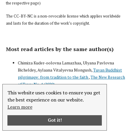
the respective page)
The CC-BY-NC is a non-revocable license which applies worldwide
and lasts for the duration of the work’s copyright.
Most read articles by the same author(s)
Chimiza Kuder-oolovna Lamazhaa, Ulyana Pavlovna
Bicheldey, Aylaana Vitalyevna Mongush,
Tuvan Buddhist
pilgrimage: from tradition to the faith
,
The New Research
of Tuva: No. 4 (2020)
This website uses cookies to ensure you get
the best experience on our website.
Learn more
Language
English
Got it!
русский