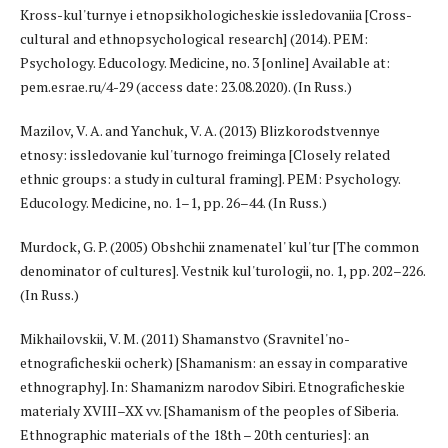
Kross-kul'turnye i etnopsikhologicheskie issledovaniia [Cross-
cultural and ethnopsychological research] (2014). PEM:
Psychology. Educology. Medicine, no. 3 [online] Available at:
pem.esrae.ru/4-29 (access date: 23.08.2020). (In Russ.)
Mazilov, V. A. and Yanchuk, V. A. (2013) Blizkorodstvennye
etnosy: issledovanie kul'turnogo freiminga [Closely related
ethnic groups: a study in cultural framing]. PEM: Psychology.
Educology. Medicine, no. 1–1, pp. 26–44. (In Russ.)
Murdock, G. P. (2005) Obshchii znamenatel' kul'tur [The common
denominator of cultures]. Vestnik kul'turologii, no. 1, pp. 202–226.
(In Russ.)
Mikhailovskii, V. M. (2011) Shamanstvo (Sravnitel'no-
etnograficheskii ocherk) [Shamanism: an essay in comparative
ethnography]. In: Shamanizm narodov Sibiri. Etnograficheskie
materialy XVIII–XX vv. [Shamanism of the peoples of Siberia.
Ethnographic materials of the 18th – 20th centuries]: an