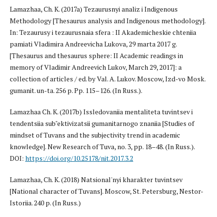
Lamazhaa, Ch. K. (2017a) Tezaurusnyi analiz i Indigenous
Methodology [Thesaurus analysis and Indigenous methodology].
In: Tezaurusy i tezaurusnaia sfera : II Akademicheskie chteniia
pamiati Vladimira Andreevicha Lukova, 29 marta 2017 g.
[Thesaurus and thesaurus sphere: II Academic readings in
memory of Vladimir Andreevich Lukov, March 29, 2017]: a
collection of articles / ed. by Val. A. Lukov. Moscow, Izd-vo Mosk.
gumanit. un-ta. 256 p. Pp. 115–126. (In Russ.).
Lamazhaa Ch. K. (2017b) Issledovaniia mentaliteta tuvintsev i
tendentsiia sub"ektivizatsii gumanitarnogo znaniia [Studies of
mindset of Tuvans and the subjectivity trend in academic
knowledge]. New Research of Tuva, no. 3, pp. 18–48. (In Russ.).
DOI:
https://doi.org/10.25178/nit.2017.3.2
Lamazhaa, Ch. K. (2018) Natsional'nyi kharakter tuvintsev
[National character of Tuvans]. Moscow, St. Petersburg, Nestor-
Istoriia. 240 p. (In Russ.)