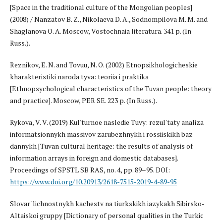
[Space in the traditional culture of the Mongolian peoples]
(2008) / Nanzatov B. Z., Nikolaeva D. A., Sodnompilova M. M. and
Shaglanova O. A. Moscow, Vostochnaia literatura. 341 p. (In
Russ.).
Reznikov, E. N. and Tovuu, N. O. (2002) Etnopsikhologicheskie
kharakteristiki naroda tyva: teoriia i praktika
[Ethnopsychological characteristics of the Tuvan people: theory
and practice]. Moscow, PER SE. 223 p. (In Russ.).
Rykova, V. V. (2019) Kul'turnoe nasledie Tuvy: rezul'taty analiza
informatsionnykh massivov zarubezhnykh i rossiiskikh baz
dannykh [Tuvan сultural heritage: the results of analysis of
information arrays in foreign and domestic databases].
Proceedings of SPSTL SB RAS, no. 4, pp. 89–95. DOI:
https://www.doi.org/10.20913/2618-7515-2019-4-89-95
Slovar' lichnostnykh kachestv na tiurkskikh iazykakh Sibirsko-
Altaiskoi gruppy [Dictionary of personal qualities in the Turkic