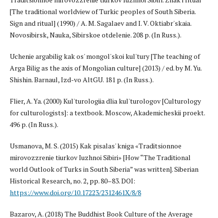
[The traditional worldview of Turkic peoples of South Siberia.
Sign and ritual] (1990) / A. M. Sagalaev and I. V. Oktiabr'skaia.
Novosibirsk, Nauka, Sibirskoe otdelenie. 208 p. (In Russ.).
Uchenie argabilig kak os' mongol'skoi kul'tury [The teaching of
Arga Bilig as the axis of Mongolian culture] (2013) / ed. by M. Yu.
Shishin. Barnaul, Izd-vo AltGU. 181 p. (In Russ.).
Flier, A. Ya. (2000) Kul'turologiia dlia kul'turologov [Culturology
for culturologists]: a textbook. Moscow, Akademicheskii proekt.
496 p. (In Russ.).
Usmanova, M. S. (2015) Kak pisalas' kniga «Traditsionnoe
mirovozzrenie tiurkov Iuzhnoi Sibiri» [How “The Traditional
world Outlook of Turks in South Siberia” was written]. Siberian
Historical Research, no. 2, pp. 80–83. DOI:
https://www.doi.org/10.17223/2312461X/8/8
Bazarov, A. (2018) The Buddhist Book Culture of the Average