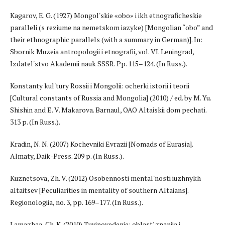
Kagarov, E. G. (1927) Mongol'skie «obo» i ikh etnograficheskie
paralleli (s reziume na nemetskom iazyke) [Mongolian “obo” and
their ethnographic parallels (with a summary in German)]. In:
Sbornik Muzeia antropologii i etnografii, vol. VI. Leningrad,
Izdatel'stvo Akademii nauk SSSR. Pp. 115–124. (In Russ.).
Konstanty kul'tury Rossii i Mongolii: ocherki istorii i teorii
[Cultural constants of Russia and Mongolia] (2010) / ed. by M. Yu.
Shishin and E. V. Makarova. Barnaul, OAO Altaiskii dom pechati.
313 p. (In Russ.).
Kradin, N. N. (2007) Kochevniki Evrazii [Nomads of Eurasia].
Almaty, Daik-Press. 209 p. (In Russ.).
Kuznetsova, Zh. V. (2012) Osobennosti mental'nosti iuzhnykh
altaitsev [Peculiarities in mentality of southern Altaians].
Regionologiia, no. 3, pp. 169–177. (In Russ.).
Lamazhaa, Ch. K. (2010) Tuvinovedenie: oblast' znaniia i