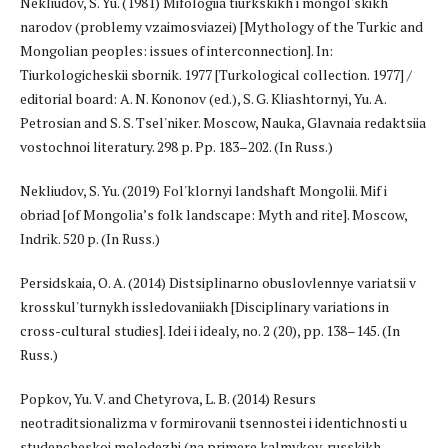
Nekliudov, S. Yu. (1981) Mifologiia tiurkskikh i mongol'skikh
narodov (problemy vzaimosviazei) [Mythology of the Turkic and
Mongolian peoples: issues of interconnection]. In:
Tiurkologicheskii sbornik. 1977 [Turkological collection. 1977] /
editorial board: A. N. Kononov (ed.), S. G. Kliashtornyi, Yu. A.
Petrosian and S. S. Tsel'niker. Moscow, Nauka, Glavnaia redaktsiia
vostochnoi literatury. 298 p. Pp. 183–202. (In Russ.)
Nekliudov, S. Yu. (2019) Fol'klornyi landshaft Mongolii. Mif i
obriad [of Mongolia’s folk landscape: Myth and rite]. Moscow,
Indrik. 520 p. (In Russ.)
Persidskaia, O. A. (2014) Distsiplinarno obuslovlennye variatsii v
krosskul'turnykh issledovaniiakh [Disciplinary variations in
cross-cultural studies]. Idei i idealy, no. 2 (20), pp. 138–145. (In
Russ.)
Popkov, Yu. V. and Chetyrova, L. B. (2014) Resurs
neotraditsionalizma v formirovanii tsennostei i identichnosti u
studencheskoi molodezhi (na primere kalmykov, russkikh,