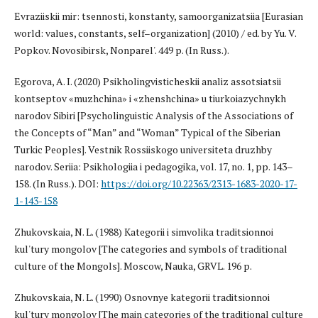
Evraziiskii mir: tsennosti, konstanty, samoorganizatsiia [Eurasian
world: values, constants, self–organization] (2010) / ed. by Yu. V.
Popkov. Novosibirsk, Nonparel'. 449 p. (In Russ.).
Egorova, A. I. (2020) Psikholingvisticheskii analiz assotsiatsii
kontseptov «muzhchina» i «zhenshchina» u tiurkoiazychnykh
narodov Sibiri [Psycholinguistic Analysis of the Associations of
the Concepts of “Man” and “Woman” Typical of the Siberian
Turkic Peoples]. Vestnik Rossiiskogo universiteta druzhby
narodov. Seriia: Psikhologiia i pedagogika, vol. 17, no. 1, pp. 143–
158. (In Russ.). DOI:
https://doi.org/10.22363/2313-1683-2020-17-
1-143-158
Zhukovskaia, N. L. (1988) Kategorii i simvolika traditsionnoi
kul'tury mongolov [The categories and symbols of traditional
culture of the Mongols]. Moscow, Nauka, GRVL. 196 p.
Zhukovskaia, N. L. (1990) Osnovnye kategorii traditsionnoi
kul'tury mongolov [The main categories of the traditional culture