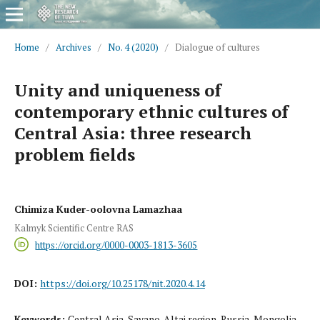
Home
/
Archives
/
No. 4 (2020)
/
Dialogue of cultures
Unity and uniqueness of
contemporary ethnic cultures of
Central Asia: three research
problem fields
Chimiza Kuder-oolovna Lamazhaa
Kalmyk Scientific Centre RAS
https://orcid.org/0000-0003-1813-3605
DOI:
https://doi.org/10.25178/nit.2020.4.14
Keywords:
Central Asia, Sayano-Altai region, Russia, Mongolia,