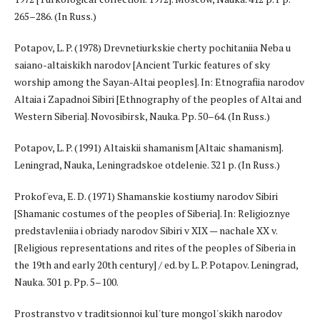
265–286. (In Russ.)
Potapov, L. P. (1978) Drevnetiurkskie cherty pochitaniia Neba u
saiano-altaiskikh narodov [Ancient Turkic features of sky
worship among the Sayan-Altai peoples]. In: Etnografiia narodov
Altaia i Zapadnoi Sibiri [Ethnography of the peoples of Altai and
Western Siberia]. Novosibirsk, Nauka. Pp. 50–64. (In Russ.)
Potapov, L. P. (1991) Altaiskii shamanism [Altaic shamanism].
Leningrad, Nauka, Leningradskoe otdelenie. 321 p. (In Russ.)
Prokof'eva, E. D. (1971) Shamanskie kostiumy narodov Sibiri
[Shamanic costumes of the peoples of Siberia]. In: Religioznye
predstavleniia i obriady narodov Sibiri v XIX — nachale XX v.
[Religious representations and rites of the peoples of Siberia in
the 19th and early 20th century] / ed. by L. P. Potapov. Leningrad,
Nauka. 301 p. Pp. 5–100.
Prostranstvo v traditsionnoi kul'ture mongol'skikh narodov