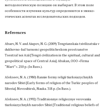
методологическую позицию он выбирает. В этом поле
особенности изучения культур определяются в эмико-
этических аспектах исследовательских подходов.
References
Abaev, N. V. and Aiupov, N. G. (2009) Tengrianskaia tsivilizatsiia v
dukhovno-kul'turnom i geopoliticheskom prostranstve
Tsentral'noi Azii [Tengri civilization in the spiritual, cultural and
geopolitical space of Central Asia]. Abakan, OOO «Firma
“Mart”». 250 p. (In Russ.).
Alekseev, N. A. (1980) Rannie formy religii tiurkoiazychnykh
narodov Sibiri [Early forms of religion of the Turkic peoples of
Siberia]. Novosibirsk, Nauka. 318 p. (In Russ.).
Alekseev, N. A. (1992) Traditsionnye religioznye verovaniia
tiurkoiazychnykh narodov Sibiri [Traditional religious beliefs of