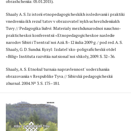
obrashcheniia: 05.01.2015).
Shaaly A. S. Iz istorii etnopedagogicheskikh issledovanii i praktiki
vnedreniia ikh rezul'tatov v obrazovatel'nykh uchrezhdeniiakh
Tuvy // Pedagogika liubvi: Materialy mezhdunarodnoi nauchno-
prakticheskoi konferentsii «Etnopedagogicheskoe nasledie
narodov Sibiri i Tsentral'noi Azii. 8–12 iiulia 2009 g. / pod red. A. S.
Shaaly, G. D. Sundui. Kyzyl: Izdatel'sko-poligraficheskii otdel
«Bilig» Instituta razvitiia natsional'noi shkoly, 2009. S. 32–36.
Shaaly, A. S. Etnokul'turnaia napravlennost' soderzhaniia
obrazovaniia v Respublike Tyva // Sibirskii pedagogicheskii
zhurnal. 2004. № 3. S. 175–181.