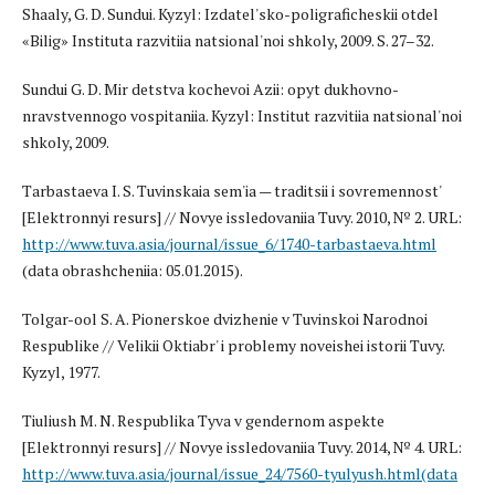
Shaaly, G. D. Sundui. Kyzyl: Izdatel'sko-poligraficheskii otdel
«Bilig» Instituta razvitiia natsional'noi shkoly, 2009. S. 27–32.
Sundui G. D. Mir detstva kochevoi Azii: opyt dukhovno-
nravstvennogo vospitaniia. Kyzyl: Institut razvitiia natsional'noi
shkoly, 2009.
Tarbastaeva I. S. Tuvinskaia sem'ia — traditsii i sovremennost'
[Elektronnyi resurs] // Novye issledovaniia Tuvy. 2010, № 2. URL:
http://www.tuva.asia/journal/issue_6/1740-tarbastaeva.html
(data obrashcheniia: 05.01.2015).
Tolgar-ool S. A. Pionerskoe dvizhenie v Tuvinskoi Narodnoi
Respublike // Velikii Oktiabr' i problemy noveishei istorii Tuvy.
Kyzyl, 1977.
Tiuliush M. N. Respublika Tyva v gendernom aspekte
[Elektronnyi resurs] // Novye issledovaniia Tuvy. 2014, № 4. URL:
http://www.tuva.asia/journal/issue_24/7560-tyulyush.html(data