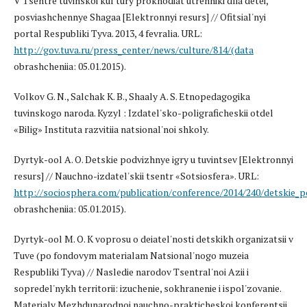
V Tsentre tuvinskoi kul'tury prokhodiat utrenniki dlia detei,
posviashchennye Shagaa [Elektronnyi resurs] // Ofitsial'nyi
portal Respubliki Tyva. 2013, 4 fevralia. URL:
http://gov.tuva.ru/press_center/news/culture/814/(data
obrashcheniia: 05.01.2015).
Volkov G. N., Salchak K. B., Shaaly A. S. Etnopedagogika
tuvinskogo naroda. Kyzyl : Izdatel'sko-poligraficheskii otdel
«Bilig» Instituta razvitiia natsional'noi shkoly.
Dyrtyk-ool A. O. Detskie podvizhnye igry u tuvintsev [Elektronnyi
resurs] // Nauchno-izdatel'skii tsentr «Sotsiosfera». URL:
http://sociosphera.com/publication/conference/2014/240/detskie_p
obrashcheniia: 05.01.2015).
Dyrtyk-ool M. O. K voprosu o deiatel'nosti detskikh organizatsii v
Tuve (po fondovym materialam Natsional'nogo muzeia
Respubliki Tyva) // Nasledie narodov Tsentral'noi Azii i
sopredel'nykh territorii: izuchenie, sokhranenie i ispol'zovanie.
Materialy Mezhdunarodnoi nauchno-prakticheskoi konferentsii,