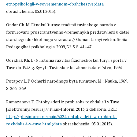
etnopsihologii-v-sovremennom-obshchestve(data
obrashcheniia: 05.01.2015).
Ondar Ch. M. Etnokul'turnye traditsii tuvinskogo naroda v
formirovanii prostranstvenno-vremennykh predstavlenii u detei
starshego doshkol'nogo vozrasta // Gumanitarnyi vektor. Seriia:
Pedagogika i psikhologiia. 2009, № 3. S. 41–47.
Oorzhak Kh. D-N. Istoriia razvitiia fizicheskoi kul'tury i sporta v
Tuve do 1945 g. Kyzyl : Tuvinskoe knizhnoe izdatel'stvo, 1994.
Potapov L. P. Ocherki narodnogo byta tuvintsev. M.: Nauka, 1969.
S. 266–269.
Ramazanova T. Chtoby «deti iz probirok» rozhdalis' i v Tuve
[Elektronnyi resurs] // Plius-Inform. 2013, 2 dekabria. URL:
http://plusinform.ru/main/5324-chtoby-deti-iz-probirok-
rozhdalis-i-v-tuve.html(data
obrashcheniia: 05.01.2015).