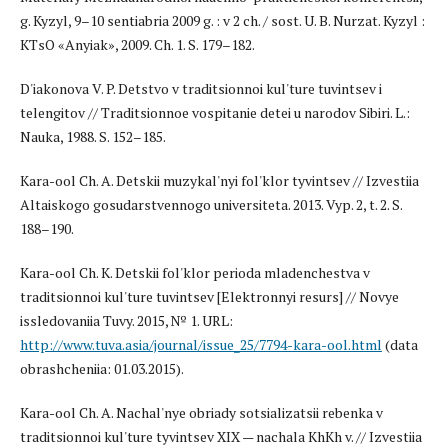
g. Kyzyl, 9–10 sentiabria 2009 g. : v 2 ch. / sost. U. B. Nurzat. Kyzyl :
KTsO «Anyiak», 2009. Ch. 1. S. 179–182.
D'iakonova V. P. Detstvo v traditsionnoi kul'ture tuvintsev i
telengitov // Traditsionnoe vospitanie detei u narodov Sibiri. L.:
Nauka, 1988. S. 152–185.
Kara-ool Ch. A. Detskii muzykal'nyi fol'klor tyvintsev // Izvestiia
Altaiskogo gosudarstvennogo universiteta. 2013. Vyp. 2, t. 2. S.
188–190.
Kara-ool Ch. K. Detskii fol'klor perioda mladenchestva v
traditsionnoi kul'ture tuvintsev [Elektronnyi resurs] // Novye
issledovaniia Tuvy. 2015, № 1. URL:
http://www.tuva.asia/journal/issue_25/7794-kara-ool.html
(data
obrashcheniia: 01.03.2015).
Kara-ool Ch. A. Nachal'nye obriady sotsializatsii rebenka v
traditsionnoi kul'ture tyvintsev XIX — nachala KhKh v. // Izvestiia