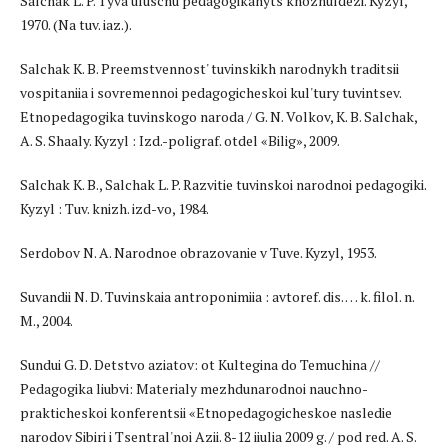
Salchak L. P. Tyva uluschu pedagogikanyts khozhuldezi. Kyzyl,
1970. (Na tuv. iaz.).
Salchak K. B. Preemstvennost' tuvinskikh narodnykh traditsii
vospitaniia i sovremennoi pedagogicheskoi kul'tury tuvintsev.
Etnopedagogika tuvinskogo naroda / G. N. Volkov, K. B. Salchak,
A. S. Shaaly. Kyzyl : Izd.-poligraf. otdel «Bilig», 2009.
Salchak K. B., Salchak L. P. Razvitie tuvinskoi narodnoi pedagogiki.
Kyzyl : Tuv. knizh. izd-vo, 1984.
Serdobov N. A. Narodnoe obrazovanie v Tuve. Kyzyl, 1953.
Suvandii N. D. Tuvinskaia antroponimiia : avtoref. dis. … k. filol. n.
M., 2004.
Sundui G. D. Detstvo aziatov: ot Kultegina do Temuchina //
Pedagogika liubvi: Materialy mezhdunarodnoi nauchno-
prakticheskoi konferentsii «Etnopedagogicheskoe nasledie
narodov Sibiri i Tsentral'noi Azii. 8-12 iiulia 2009 g. / pod red. A. S.