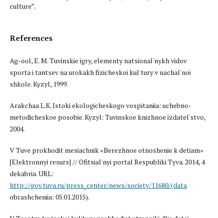
culture”.
References
Ag-ool, E. M. Tuvinskie igry, elementy natsional'nykh vidov
sporta i tantsev na urokakh fizicheskoi kul'tury v nachal'noi
shkole. Kyzyl, 1999.
Arakchaa L.K. Istoki ekologicheskogo vospitaniia: uchebno-
metodicheskoe posobie. Kyzyl: Tuvinskoe knizhnoe izdatel'stvo,
2004.
V Tuve prokhodit mesiachnik «Berezhnoe otnoshenie k detiam»
[Elektronnyi resurs] // Ofitsial'nyi portal Respubliki Tyva. 2014, 4
dekabria. URL:
http://gov.tuva.ru/press_center/news/society/11680/(data
obrashcheniia: 05.01.2015).