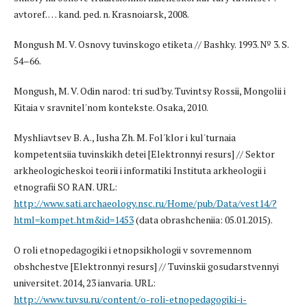
avtoref. … kand. ped. n. Krasnoiarsk, 2008.
Mongush M. V. Osnovy tuvinskogo etiketa // Bashky. 1993. № 3. S.
54–66.
Mongush, M. V. Odin narod: tri sud'by. Tuvintsy Rossii, Mongolii i
Kitaia v sravnitel'nom kontekste. Osaka, 2010.
Myshliavtsev B. A., Iusha Zh. M. Fol'klor i kul'turnaia
kompetentsiia tuvinskikh detei [Elektronnyi resurs] // Sektor
arkheologicheskoi teorii i informatiki Instituta arkheologii i
etnografii SO RAN. URL:
http://www.sati.archaeology.nsc.ru/Home/pub/Data/vest14/?
html=kompet.htm&id=1453
(data obrashcheniia: 05.01.2015).
O roli etnopedagogiki i etnopsikhologii v sovremennom
obshchestve [Elektronnyi resurs] // Tuvinskii gosudarstvennyi
universitet. 2014, 23 ianvaria. URL:
http://www.tuvsu.ru/content/o-roli-etnopedagogiki-i-