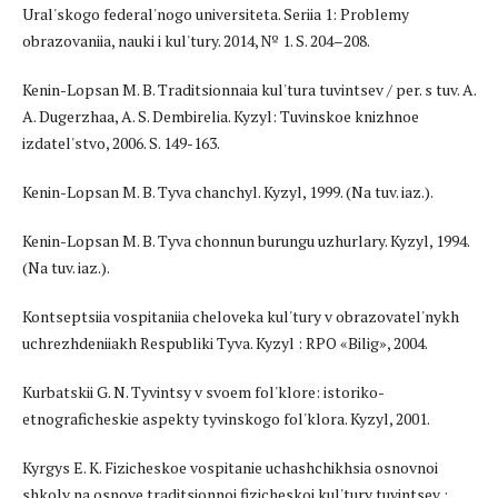
Ural'skogo federal'nogo universiteta. Seriia 1: Problemy
obrazovaniia, nauki i kul'tury. 2014, № 1. S. 204–208.
Kenin-Lopsan M. B. Traditsionnaia kul'tura tuvintsev / per. s tuv. A.
A. Dugerzhaa, A. S. Dembirelia. Kyzyl: Tuvinskoe knizhnoe
izdatel'stvo, 2006. S. 149-163.
Kenin-Lopsan M. B. Tyva chanchyl. Kyzyl, 1999. (Na tuv. iaz.).
Kenin-Lopsan M. B. Tyva chonnun burungu uzhurlary. Kyzyl, 1994.
(Na tuv. iaz.).
Kontseptsiia vospitaniia cheloveka kul'tury v obrazovatel'nykh
uchrezhdeniiakh Respubliki Tyva. Kyzyl : RPO «Bilig», 2004.
Kurbatskii G. N. Tyvintsy v svoem fol'klore: istoriko-
etnograficheskie aspekty tyvinskogo fol'klora. Kyzyl, 2001.
Kyrgys E. K. Fizicheskoe vospitanie uchashchikhsia osnovnoi
shkoly na osnove traditsionnoi fizicheskoi kul'tury tuvintsev :