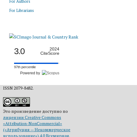
For Authors
For Librarians
3.0
2024
CiteScore
97th percentile
Powered by
ISSN 2079-8482.
Это произведение доступно по
лицензии Creative Commons
«Attribution-NonCommercial»
(«Атрибуция — Некоммерческое
использование») 4.0 Всемирная
.