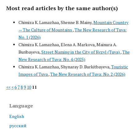
Most read articles by the same author(s)
Chimiza K. Lamazhaa, Shenne B. Mainy,
Mountain Country
— The Culture of Mountains
,
The New Research of Tuva:
No. 1 (2026)
Chimiza K. Lamazhaa, Elena A. Markova, Mainura A.
Buribayeva,
Street Naming in the City of Kyzyl (Tuva)
,
The
New Research of Tuva: No. 4 (2025)
Chimiza K. Lamazhaa, Shynaray D. Burkitbayeva,
Touristic
Images of Tuva
,
The New Research of Tuva: No. 2 (2026)
<<
<
6
7
8
9
10
11
Language
English
русский