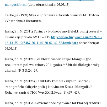
mongush.html
(data obrashhenija: 03.03.15).
Taube, Je. (1994) Skazki i predanija altajskih tuvincev. M. : Izd-vo
«Vostochnaja literatura».
Jusha, Zh. M. (2011) Tuvincy v Podnebesnoj [Jelektronnyj resurs] //
Tuvinskaja pravda. № 113–115.
http://www.tuvpravda.ru/2009-11-
16-12-35-10/3487-2011-10-20-02-49-36.html(data
obrashhenija:
03.03.15).
Jusha, Zh. M. (2012a) Fol'klor tuvincev Kitaja i Mongolii (po
rezul'tatam polevoj raboty 2011 goda) // Sibirskij filologicheskij
zhurnal. № 3. S. 24–29.
Jusha, Zh. M. (2012b) Rezul'taty kompleksnyh fol'klorno-
jetnograficheskih jekspedicij k tuvincam Kitaja i Mongolii //
Uchenye zapiski TIGI. Vyp. XXIII. Kyzyl. S. 469–479.
Jusha, Zh. M. (2013a) Sovremennoe bytovanie fol'klornoj tradicii u