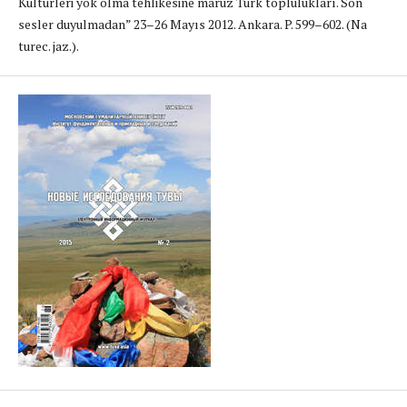
Kültürleri yok olma tehlikesine maruz Türk toplulukları. Son
sesler duyulmadan” 23–26 Mayıs 2012. Ankara. P. 599–602. (Na
turec. jaz.).