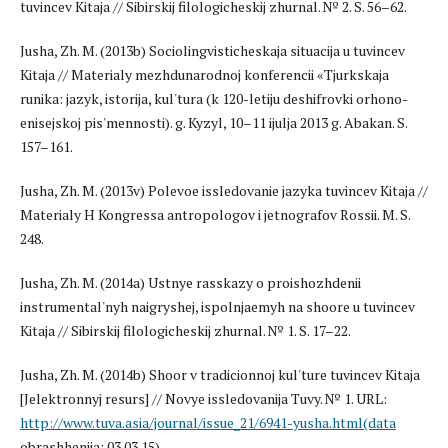
tuvincev Kitaja // Sibirskij filologicheskij zhurnal. № 2. S. 56–62.
Jusha, Zh. M. (2013b) Sociolingvisticheskaja situacija u tuvincev
Kitaja // Materialy mezhdunarodnoj konferencii «Tjurkskaja
runika: jazyk, istorija, kul'tura (k 120-letiju deshifrovki orhono-
enisejskoj pis'mennosti). g. Kyzyl, 10–11 ijulja 2013 g. Abakan. S.
157–161.
Jusha, Zh. M. (2013v) Polevoe issledovanie jazyka tuvincev Kitaja //
Materialy H Kongressa antropologov i jetnografov Rossii. M. S.
248.
Jusha, Zh. M. (2014a) Ustnye rasskazy o proishozhdenii
instrumental'nyh naigryshej, ispolnjaemyh na shoore u tuvincev
Kitaja // Sibirskij filologicheskij zhurnal. № 1. S. 17–22.
Jusha, Zh. M. (2014b) Shoor v tradicionnoj kul'ture tuvincev Kitaja
[Jelektronnyj resurs] // Novye issledovanija Tuvy. № 1. URL:
http://www.tuva.asia/journal/issue_21/6941-yusha.html(data
obrashhenija: 03.03.15).