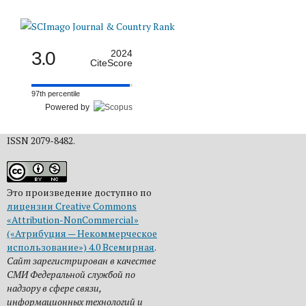
3.0
2024
CiteScore
97th percentile
Powered by
ISSN 2079-8482.
Это произведение доступно по
лицензии Creative Commons
«Attribution-NonCommercial»
(«Атрибуция — Некоммерческое
использование») 4.0 Всемирная
.
Сайт зарегистрирован в качестве
СМИ Федеральной службой по
надзору в сфере связи,
информационных технологий и