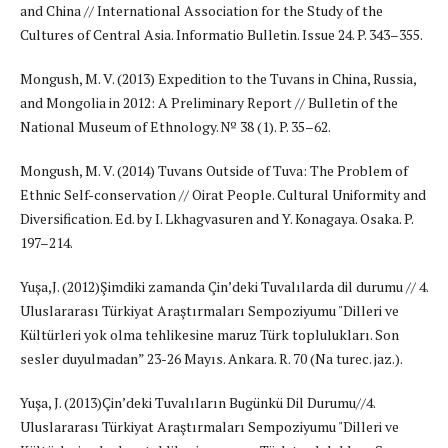
and China // International Association for the Study of the
Cultures of Central Asia. Informatio Bulletin. Issue 24. P. 343–355.
Mongush, M. V. (2013) Expedition to the Tuvans in China, Russia,
and Mongolia in 2012: A Preliminary Report // Bulletin of the
National Museum of Ethnology. № 38 (1). P. 35–62.
Mongush, M. V. (2014) Tuvans Outside of Tuva: The Problem of
Ethnic Self-conservation // Oirat People. Cultural Uniformity and
Diversification. Ed. by I. Lkhagvasuren and Y. Konagaya. Osaka. P.
197–214.
Yuşa,J. (2012)Şimdiki zamanda Çin’deki Tuvalılarda dil durumu // 4.
Uluslararası Türkiyat Araştırmaları Sempoziyumu "Dilleri ve
Kültürleri yok olma tehlikesine maruz Türk toplulukları. Son
sesler duyulmadan” 23-26 Mayıs. Ankara. R. 70 (Na turec. jaz.).
Yuşa, J. (2013)Çin’deki Tuvalıların Bugünkü Dil Durumu//4.
Uluslararası Türkiyat Araştırmaları Sempoziyumu "Dilleri ve