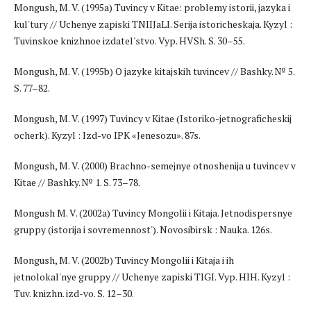
Mongush, M. V. (1995a) Tuvincy v Kitae: problemy istorii, jazyka i
kul'tury // Uchenye zapiski TNIIJaLI. Serija istoricheskaja. Kyzyl :
Tuvinskoe knizhnoe izdatel'stvo. Vyp. HVSh. S. 30–55.
Mongush, M. V. (1995b) O jazyke kitajskih tuvincev // Bashky. № 5.
S. 77–82.
Mongush, M. V. (1997) Tuvincy v Kitae (Istoriko-jetnograficheskij
ocherk). Kyzyl : Izd-vo IPK «Jenesozu». 87s.
Mongush, M. V. (2000) Brachno-semejnye otnoshenija u tuvincev v
Kitae // Bashky. № 1. S. 73–78.
Mongush M. V. (2002a) Tuvincy Mongolii i Kitaja. Jetnodispersnye
gruppy (istorija i sovremennost'). Novosibirsk : Nauka. 126s.
Mongush, M. V. (2002b) Tuvincy Mongolii i Kitaja i ih
jetnolokal'nye gruppy // Uchenye zapiski TIGI. Vyp. HIH. Kyzyl :
Tuv. knizhn. izd-vo. S. 12–30.