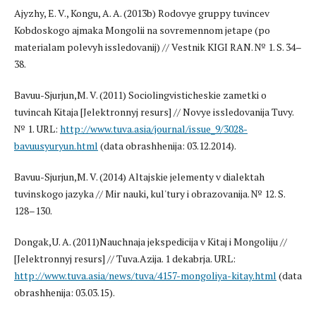
Ajyzhy, E. V., Kongu, A. A. (2013b) Rodovye gruppy tuvincev
Kobdoskogo ajmaka Mongolii na sovremennom jetape (po
materialam polevyh issledovanij) // Vestnik KIGI RAN. № 1. S. 34–
38.
Bavuu-Sjurjun,M. V. (2011) Sociolingvisticheskie zametki o
tuvincah Kitaja [Jelektronnyj resurs] // Novye issledovanija Tuvy.
№ 1. URL:
http://www.tuva.asia/journal/issue_9/3028-
bavuusyuryun.html
(data obrashhenija: 03.12.2014).
Bavuu-Sjurjun,M. V. (2014) Altajskie jelementy v dialektah
tuvinskogo jazyka // Mir nauki, kul'tury i obrazovanija. № 12. S.
128–130.
Dongak,U. A. (2011)Nauchnaja jekspedicija v Kitaj i Mongoliju //
[Jelektronnyj resurs] // Tuva.Azija. 1 dekabrja. URL:
http://www.tuva.asia/news/tuva/4157-mongoliya-kitay.html
(data
obrashhenija: 03.03.15).