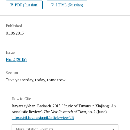
PDF (Russian)
HTML (Russian)
Published
01.06.2015
Issue
No. 2 (2015)
Section
Tuva yesterday, today, tomorrow
How to Cite
Bayarsaykhan, Badarch. 2015. “Study of Tuvans in Xinjiang: An
Annalistic Review”.
The New Research of Tuva
, no. 2 (June).
https://nit.tuva.asia/nit/article/view/23
.
More Citation Formats