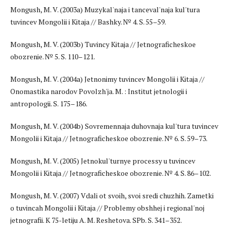
Mongush, M. V. (2003a) Muzykal'naja i tanceval'naja kul'tura
tuvincev Mongolii i Kitaja // Bashky. № 4. S. 55–59.
Mongush, M. V. (2003b) Tuvincy Kitaja // Jetnograficheskoe
obozrenie. № 5. S. 110–121.
Mongush, M. V. (2004a) Jetnonimy tuvincev Mongolii i Kitaja //
Onomastika narodov Povolzh'ja. M. : Institut jetnologii i
antropologii. S. 175–186.
Mongush, M. V. (2004b) Sovremennaja duhovnaja kul'tura tuvincev
Mongolii i Kitaja // Jetnograficheskoe obozrenie. № 6. S. 59–73.
Mongush, M. V. (2005) Jetnokul'turnye processy u tuvincev
Mongolii i Kitaja // Jetnograficheskoe obozrenie. № 4. S. 86–102.
Mongush, M. V. (2007) Vdali ot svoih, svoi sredi chuzhih. Zametki
o tuvincah Mongolii i Kitaja // Problemy obshhej i regional'noj
jetnografii. K 75-letiju A. M. Reshetova. SPb. S. 341–352.