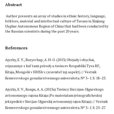
Abstract
Author presents an array of studies in ethnic history, language,
folklore, material and intellectual culture of Tuvans in Xinjiang
Uyghur Autonomous Region of China that had been conducted by
the Russian scientists during the past 20 years.
References
Ajyzhy, E. V., Bazyrchap, A. H-O. (2013) Obrjady i obychai,
svjazannye s kul'tami prirody u tuvincev Respubliki Tyva RF,
Kitaja, Mongolii v HHSh v. (sravnitel'nyj aspekt) // Vestnik
Kemerovskogo gosudarstvennogo universiteta. № 3–1. S. 18–23.
Ajyzhy, E. V., Kongu, A. A. (2013a) Tuvincy Sin'czjan-Ujgurskogo
avtonomnogo rajona Kitaja (Po materialam jetnograficheskoj
jekspedicii v Sin'cjan-Ujgurskij avtonomnyj rajon Kitaja) // Vestnik
Kemerovskogo gosudarstvennogo universiteta. № 3–1. S. 23–27.