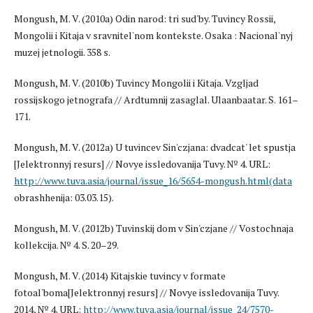
Mongush, M. V. (2010a) Odin narod: tri sud'by. Tuvincy Rossii,
Mongolii i Kitaja v sravnitel'nom kontekste. Osaka : Nacional'nyj
muzej jetnologii. 358 s.
Mongush, M. V. (2010b) Tuvincy Mongolii i Kitaja. Vzgljad
rossijskogo jetnografa // Ardtumnij zasaglal. Ulaanbaatar. S. 161–
171.
Mongush, M. V. (2012a) U tuvincev Sin'czjana: dvadcat' let spustja
[Jelektronnyj resurs] // Novye issledovanija Tuvy. № 4. URL:
http://www.tuva.asia/journal/issue_16/5654-mongush.html(data
obrashhenija: 03.03.15).
Mongush, M. V. (2012b) Tuvinskij dom v Sin'czjane // Vostochnaja
kollekcija. № 4. S. 20–29.
Mongush, M. V. (2014) Kitajskie tuvincy v formate
fotoal'boma[Jelektronnyj resurs] // Novye issledovanija Tuvy.
2014, № 4. URL:
http://www.tuva.asia/journal/issue_24/7570-