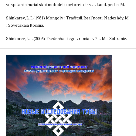
vospitaniia buriatskoi molodeli : avtoref. diss. … kand. ped. n. M.
Shinkarev, L. I. (1981) Mongoly : Traditsii. Real'nosti. Nadezhdy. M.
: Sovetskaia Rossiia.
Shinkarev, L. I. (2006) Tsedenbal i ego vremia : v 2 t. M. : Sobranie.