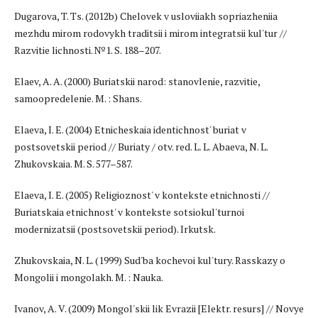
Dugarova, T. Ts. (2012b) Chelovek v usloviiakh sopriazheniia
mezhdu mirom rodovykh traditsii i mirom integratsii kul'tur //
Razvitie lichnosti. №1. S. 188–207.
Elaev, A. A. (2000) Buriatskii narod: stanovlenie, razvitie,
samoopredelenie. M. : Shans.
Elaeva, I. E. (2004) Etnicheskaia identichnost' buriat v
postsovetskii period // Buriaty / otv. red. L. L. Abaeva, N. L.
Zhukovskaia. M. S. 577–587.
Elaeva, I. E. (2005) Religioznost' v kontekste etnichnosti //
Buriatskaia etnichnost' v kontekste sotsiokul'turnoi
modernizatsii (postsovetskii period). Irkutsk.
Zhukovskaia, N. L. (1999) Sud'ba kochevoi kul'tury. Rasskazy o
Mongolii i mongolakh. M. : Nauka.
Ivanov, A. V. (2009) Mongol'skii lik Evrazii [Elektr. resurs] // Novye