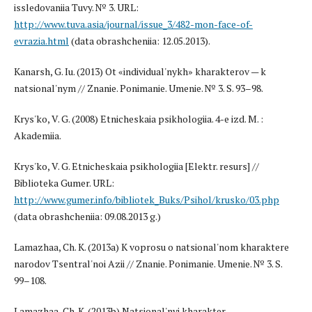
issledovaniia Tuvy. № 3. URL:
http://www.tuva.asia/journal/issue_3/482-mon-face-of-
evrazia.html
(data obrashcheniia: 12.05.2013).
Kanarsh, G. Iu. (2013) Ot «individual'nykh» kharakterov — k
natsional'nym // Znanie. Ponimanie. Umenie. № 3. S. 93–98.
Krys'ko, V. G. (2008) Etnicheskaia psikhologiia. 4-e izd. M. :
Akademiia.
Krys'ko, V. G. Etnicheskaia psikhologiia [Elektr. resurs] //
Biblioteka Gumer. URL:
http://www.gumer.info/bibliotek_Buks/Psihol/krusko/03.php
(data obrashcheniia: 09.08.2013 g.)
Lamazhaa, Ch. K. (2013a) K voprosu o natsional'nom kharaktere
narodov Tsentral'noi Azii // Znanie. Ponimanie. Umenie. № 3. S.
99–108.
Lamazhaa, Ch. K. (2013b) Natsional'nyi kharakter