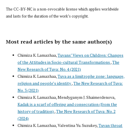
The CC-BY-NC is a non-revocable license which applies worldwide
and lasts for the duration of the work’s copyright.
Most read articles by the same author(s)
Chimiza K. Lamazhaa,
Tuvans’ Views on Children: Changes
of the Attitudes in Socio-cultural Transformations
,
The
New Research of Tuva: No. 4 (2021)
Chimiza K. Lamazhaa,
Tuva as a limitrophe zone: language,
religion and people’s identity
,
The New Research of Tuva:
No. 3 (2021)
Chimiza K. Lamazhaa, Mendyganym J. Shaimerdenova,
Kadak is a scarf of offering and consecration (from the
history of tradition)
,
The New Research of Tuva: No. 2
(2024)
Chimiza K. Lamazhaa, Valentina Yu. Suzukey,
Tuvan throat