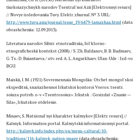
tiurkoiazychnykh narodov Tsentral'noi Azii [Elektronnyi resurs]
// Novye issledovaniia Tuvy. Elektr. zhurnal. № 3. URL:
http://www.tuva.asia/journal/issue_19/6479-lamazhaa.html
(data
obrashcheniia: 12.09.2013).
Literatura narodov Sibiri: etnotraditsiia, fol'klorno-
etnograficheskii kontekst (2008) / S. Zh. Baldanov, B. B. Badmaev,
G. Ts.-D. Buiantueva / otv. red. A. L. Angarkhaev. Ulan-Ude : Izd-vo
BGU.
Maiskii, I. M. (1921) Sovremennaia Mongoliia: Otchet mongol'skoi
ekspeditsii, snariazhennoi Irkutskoi kontoroi Vseros. tsentr.
soiuza potreb. o-v «Tsentrosoiuz». Irkutsk : Gosizdat «Znanie —
Sila», Irkutskoe otdelenie.
Minaev, S. Natsional'nyi kharakter kalmykov [Elektr. resurs] //
Kalmyk. Information portal. Kalmytskii informatsionnyi portal.
http://kalmyk.info/index.php/en/menu-caltural/10-
traditions/116-kalmyk-nation-image
(data obrashcheniia: