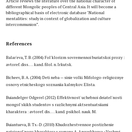
Article reviews the literature over the national character of
different Mongolic peoples of Central Asia. It will become a
bibliographical basis of electronic database "National
mentalities: study in context of globalization and culture
intercommunion”.
References
Balar'eva, T. B. (2004) Fol'klorizm sovremennoi buriatskoi prozy :
avtoref. diss. … kand. filol. n. Irkutsk.
Bicheev, B. A. (2004) Deti neba — sinie volki. Mifologo-religioznye
osnovy etnicheskogo soznaniia kalmykov. Elista.
Buiandelger Odgerel (2012) Effektivnost' uchebnoi deiatel'nosti
mongol'skikh studentov s razlichnymi aktsentuatsiiami
kharaktera : avtoref. dis. … kand. psikhol. nauk. M.
Buiantueva, B. Ts.-D. (2010) Khudozhestvennoe postizhenie
natsional'nogo kharaktera v romane A. Angarkhaeva «Vechnyi