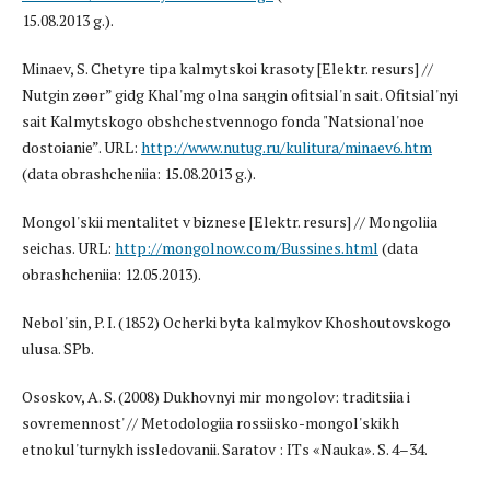
15.08.2013 g.).
Minaev, S. Chetyre tipa kalmytskoi krasoty [Elektr. resurs] //
Nutgin zөөr” gidg Khal'mg olna saңgin ofitsial'n sait. Ofitsial'nyi
sait Kalmytskogo obshchestvennogo fonda "Natsional'noe
dostoianie”. URL:
http://www.nutug.ru/kulitura/minaev6.htm
(data obrashcheniia: 15.08.2013 g.).
Mongol'skii mentalitet v biznese [Elektr. resurs] // Mongoliia
seichas. URL:
http://mongolnow.com/Bussines.html
(data
obrashcheniia: 12.05.2013).
Nebol'sin, P. I. (1852) Ocherki byta kalmykov Khoshoutovskogo
ulusa. SPb.
Ososkov, A. S. (2008) Dukhovnyi mir mongolov: traditsiia i
sovremennost' // Metodologiia rossiisko-mongol'skikh
etnokul'turnykh issledovanii. Saratov : ITs «Nauka». S. 4–34.