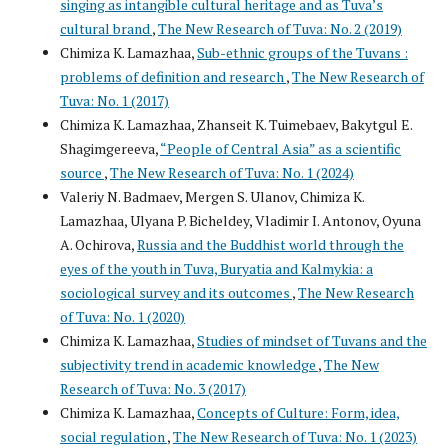
singing as intangible cultural heritage and as Tuva’s
cultural brand
,
The New Research of Tuva: No. 2 (2019)
Chimiza K. Lamazhaa,
Sub-ethnic groups of the Tuvans :
problems of definition and research
,
The New Research of
Tuva: No. 1 (2017)
Chimiza K. Lamazhaa, Zhanseit K. Tuimebaev, Bakytgul E.
Shagimgereeva,
“People of Central Asia” as a scientific
source
,
The New Research of Tuva: No. 1 (2024)
Valeriy N. Badmaev, Mergen S. Ulanov, Chimiza K.
Lamazhaa, Ulyana P. Bicheldey, Vladimir I. Antonov, Oyuna
A. Ochirova,
Russia and the Buddhist world through the
eyes of the youth in Tuva, Buryatia and Kalmykia: a
sociological survey and its outcomes
,
The New Research
of Tuva: No. 1 (2020)
Chimiza K. Lamazhaa,
Studies of mindset of Tuvans and the
subjectivity trend in academic knowledge
,
The New
Research of Tuva: No. 3 (2017)
Chimiza K. Lamazhaa,
Concepts of Culture: Form, idea,
social regulation
,
The New Research of Tuva: No. 1 (2023)