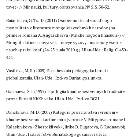
tsvet» // Mir nauki, kul'tury, obrazovaniia. № 5. S. 50-52.
Buiantueva, G. Ts.-D. (2011) Osobennosti natsional'nogo
mentaliteta v literature mongoloiazychnykh narodov (na
primere romana A. Angarkhaeva «Mүnkhe nogoon khasuuri») //
Mongol'skii mir : novyi vek – novye vyzovy : materialy vseros.
nauch.-prakt. konf. (24-25 iiunia 2010 g.). Ulan-Ude : Belig. C. 430–
434.
Vasil'eva, M. S. (2009) Etnicheskaia pedagogika buriat i
globalizatsiia. Ulan-Ude : Izd-vo Buriat. gos. un-ta.
Garmaeva, S. I. (1997) Tipologiia khudozhestvennykh traditsii v
proze Buriatii KhKh veka. Ulan-Ude : Izd-vo BGU.
Danchinova, M. D. (2007) Kategorii prostranstva i vremeni v
khudozhestvennoi kartine mira (v proze V. Mitypova, romane I.
Kalashnikova «Zhestokii vek», lirike B. Dugarova, G. Radnaevoi).
Ulan-Ude : Izdatel'stvo Buriatskogo gosuniversiteta.