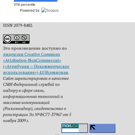
97th percentile
Powered by
ISSN 2079-8482.
Это произведение доступно по
лицензии Creative Commons
«Attribution-NonCommercial»
(«Атрибуция — Некоммерческое
использование») 4.0 Всемирная
.
Сайт зарегистрирован в качестве
СМИ Федеральной службой по
надзору в сфере связи,
информационных технологий и
массовых коммуникаций
(Роскомнадзор), свидетельство о
регистрации Эл №ФС77-37967 от 5
ноября 2009 г.