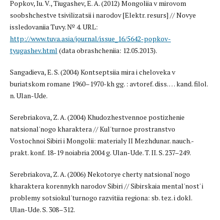
Popkov, Iu. V., Tiugashev, E. A. (2012) Mongoliia v mirovom
soobshchestve tsivilizatsii i narodov [Elektr. resurs] // Novye
issledovaniia Tuvy. № 4. URL:
http://www.tuva.asia/journal/issue_16/5642-popkov-
tyugashev.html
(data obrashcheniia: 12.05.2013).
Sangadieva, E. S. (2004) Kontseptsiia mira i cheloveka v
buriatskom romane 1960–1970-kh gg. : avtoref. diss. … kand. filol.
n. Ulan-Ude.
Serebriakova, Z. A. (2004) Khudozhestvennoe postizhenie
natsional'nogo kharaktera // Kul'turnoe prostranstvo
Vostochnoi Sibiri i Mongolii: materialy II Mezhdunar. nauch.-
prakt. konf. 18-19 noiabria 2004 g. Ulan-Ude. T. II. S. 237–249.
Serebriakova, Z. A. (2006) Nekotorye cherty natsional'nogo
kharaktera korennykh narodov Sibiri // Sibirskaia mental'nost' i
problemy sotsiokul'turnogo razvitiia regiona: sb. tez. i dokl.
Ulan-Ude. S. 308–312.