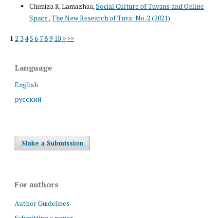
Chimiza K. Lamazhaa,
Social Culture of Tuvans and Online
Space
,
The New Research of Tuva: No. 2 (2021)
1
2
3
4
5
6
7
8
9
10
>
>>
Language
English
русский
Make a Submission
For authors
Author Guidelines
Submitting a paper