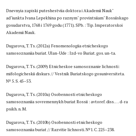
Dnevnyia zapiski puteshestviia doktora i Akademii Nauk"
ad"iunkta Ivana Lepekhina po raznym" provintsiiam" Rossiiskago
gosudarstva, 1768 i 1769 godu (1771). SPb. : Tip. Imperatorskoi
Akademii Nauk.
Dugarova, T. Ts. (2012a) Fenomenologiia etnicheskogo
samosoznaniia buriat. Ulan-Ude : Izd-vo Buriat. gos. un-ta.
Dugarova, T. Ts. (2009) Etnicheskoe samosoznanie lichnosti:
mifologicheskii diskurs // Vestnik Buriatskogo gosuniversiteta.
№ 5. S. 45–53.
Dugarova, T. Ts. (2010a) Osobennosti etnicheskogo
samosoznaniia sovremennykh buriat Rossii : avtoref. diss. … d-ra
psikh. n. M.
Dugarova, T. Ts. (2010b) Osobennosti etnicheskogo
samosoznaniia buriat // Razvitie lichnosti. №1. C. 225–238.