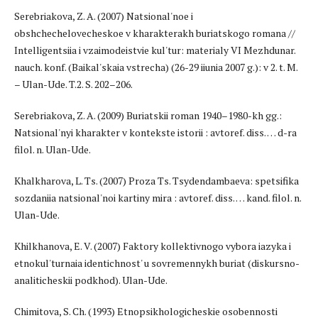
Serebriakova, Z. A. (2007) Natsional'noe i
obshchechelovecheskoe v kharakterakh buriatskogo romana //
Intelligentsiia i vzaimodeistvie kul'tur: materialy VI Mezhdunar.
nauch. konf. (Baikal'skaia vstrecha) (26-29 iiunia 2007 g.): v 2. t. M.
– Ulan-Ude. T.2. S. 202–206.
Serebriakova, Z. A. (2009) Buriatskii roman 1940–1980-kh gg.:
Natsional'nyi kharakter v kontekste istorii : avtoref. diss. … d-ra
filol. n. Ulan-Ude.
Khalkharova, L. Ts. (2007) Proza Ts. Tsydendambaeva: spetsifika
sozdaniia natsional'noi kartiny mira : avtoref. diss. … kand. filol. n.
Ulan-Ude.
Khilkhanova, E. V. (2007) Faktory kollektivnogo vybora iazyka i
etnokul'turnaia identichnost' u sovremennykh buriat (diskursno-
analiticheskii podkhod). Ulan-Ude.
Chimitova, S. Ch. (1993) Etnopsikhologicheskie osobennosti